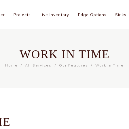
ner
Projects
Live Inventory
Edge Options
Sinks
WORK IN TIME
Home
All Services
Our Features
Work in Time
ME