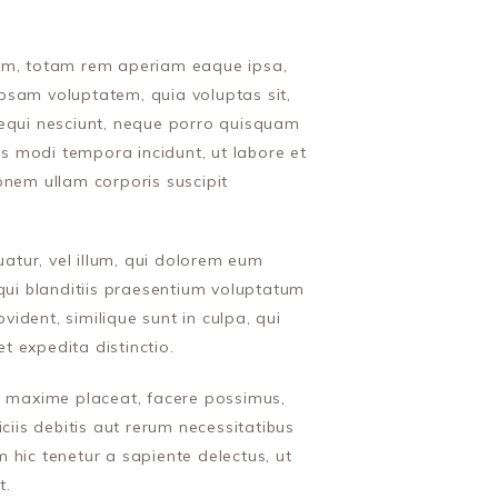
ium, totam rem aperiam eaque ipsa,
ipsam voluptatem, quia voluptas sit,
sequi nesciunt, neque porro quisquam
us modi tempora incidunt, ut labore et
nem ullam corporis suscipit
uatur, vel illum, qui dolorem eum
qui blanditiis praesentium voluptatum
vident, similique sunt in culpa, qui
t expedita distinctio.
od maxime placeat, facere possimus,
is debitis aut rerum necessitatibus
 hic tenetur a sapiente delectus, ut
t.