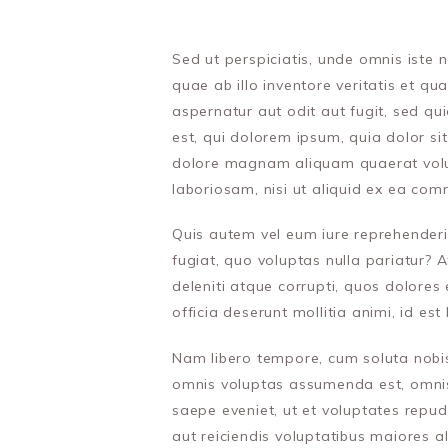
Sed ut perspiciatis, unde omnis ist
quae ab illo inventore veritatis et q
aspernatur aut odit aut fugit, sed q
est, qui dolorem ipsum, quia dolor si
dolore magnam aliquam quaerat volup
laboriosam, nisi ut aliquid ex ea co
Quis autem vel eum iure reprehenderit
fugiat, quo voluptas nulla pariatur? 
deleniti atque corrupti, quos dolores 
officia deserunt mollitia animi, id es
Nam libero tempore, cum soluta nobis
omnis voluptas assumenda est, omnis 
saepe eveniet, ut et voluptates repu
aut reiciendis voluptatibus maiores a