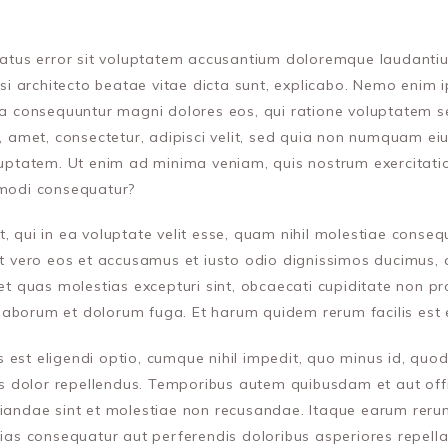
e natus error sit voluptatem accusantium doloremque laudant
uasi architecto beatae vitae dicta sunt, explicabo. Nemo enim 
uia consequuntur magni dolores eos, qui ratione voluptatem 
t, amet, consectetur, adipisci velit, sed quia non numquam ei
tatem. Ut enim ad minima veniam, quis nostrum exercitatio
mmodi consequatur?
, qui in ea voluptate velit esse, quam nihil molestiae conseq
At vero eos et accusamus et iusto odio dignissimos ducimus, 
et quas molestias excepturi sint, obcaecati cupiditate non pro
t laborum et dolorum fuga. Et harum quidem rerum facilis est e
 est eligendi optio, cumque nihil impedit, quo minus id, qu
dolor repellendus. Temporibus autem quibusdam et aut offici
diandae sint et molestiae non recusandae. Itaque earum rerum
lias consequatur aut perferendis doloribus asperiores repella