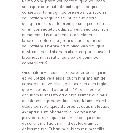
Nemo enim ipsam voluptatem, quia voluptas
sit, aspernatur aut odit aut fugit, sed quia
consequuntur magni dolores eos, qui ratione
voluptatem sequi nesciunt, neque porro
quisquam est, qui dolorem ipsum, quia dolor sit,
amet, consectetur, adipisci velit, sed quia non
numquam eius modi tempora incidunt, ut
labore et dolore magnam aliquam quaerat
voluptatem. Ut enim ad minima veniam, quis
nostrum exercitationem ullam corporis suscipit
laboriosam, nisi ut aliquid ex ea commodi
consequatur?
Quis autem vel eum iure reprehenderit, qui in
ea voluptate velit esse, quam nihil molestiae
consequatur, vel illum, qui dolorem eum fugiat,
quo voluptas nulla pariatur? At vero eos et
accusamus et iusto odio dignissimos ducimus,
qui blanditiis praesentium voluptatum deleniti
atque corrupti, quos dolores et quas molestias
excepturi sint, obcaecati cupiditate non
provident, similique sunt in culpa, qui officia
deserunt mollitia animi, id est laborum et
dolorum fuga. Et harum quidem rerum facilis